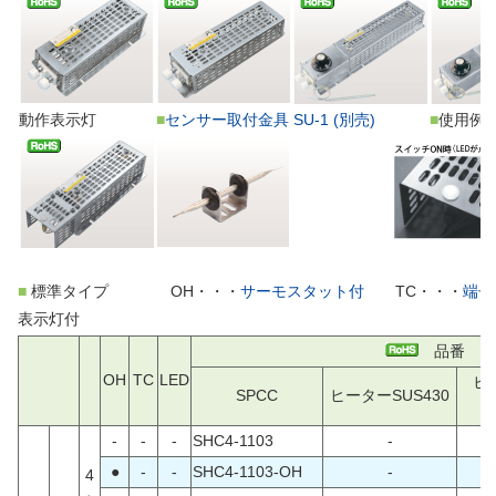
動作表示灯
■
センサー取付金具 SU-1 (別売)
■
使用例
■
標準タイプ OH・・・
サーモスタット付
TC・・・
端子
表示灯付
品番
OH
TC
LED
ヒ
SPCC
ヒーターSUS430
-
-
-
SHC4-1103
-
●
-
-
SHC4-1103-OH
-
4