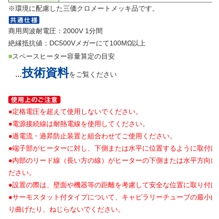
※環境に配慮した三価クロメートメッキ品です。
商用周波耐電圧：2000V 1分間
絶縁抵抗値：DC500Vメガーにて100MΩ以上
■
スペースヒーター容量算定の目安
技術資料
…
をご覧ください
●定格電圧を超えて使用しないでください。
●電源接続線は耐熱電線を使用してください。
●過電流・過昇防止装置と組合わせてご使用ください。
●端子部がヒーターに対し、下側または水平に位置するように取付け
●内部のリード線（長い方の線）がヒーターの下側または水平方向に
ださい。
●設置の際は、壁面や機器等の距離を考慮して安全な位置に取り付け
●サーモスタット付タイプについて、キャピラリーチューブの最小曲
り曲げたり、ねじらないでください。