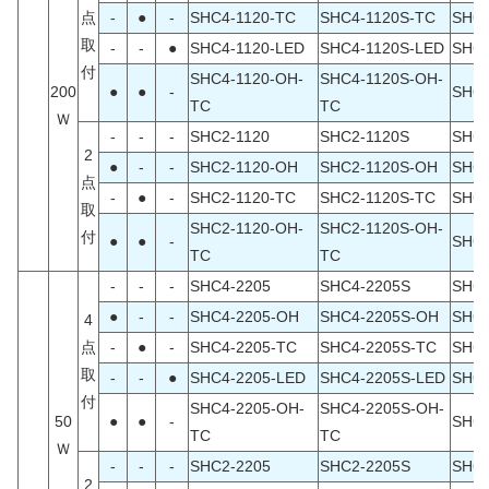
点
-
●
-
SHC4-1120-TC
SHC4-1120S-TC
SHC4
取
-
-
●
SHC4-1120-LED
SHC4-1120S-LED
SHC4
付
SHC4-1120-OH-
SHC4-1120S-OH-
200
●
●
-
SHC4
TC
TC
Ｗ
-
-
-
SHC2-1120
SHC2-1120S
SHC2
2
●
-
-
SHC2-1120-OH
SHC2-1120S-OH
SHC2
点
-
●
-
SHC2-1120-TC
SHC2-1120S-TC
SHC2
取
SHC2-1120-OH-
SHC2-1120S-OH-
付
●
●
-
SHC2
TC
TC
-
-
-
SHC4-2205
SHC4-2205S
SHC4
●
-
-
SHC4-2205-OH
SHC4-2205S-OH
SHC4
4
点
-
●
-
SHC4-2205-TC
SHC4-2205S-TC
SHC4
取
-
-
●
SHC4-2205-LED
SHC4-2205S-LED
SHC4
付
SHC4-2205-OH-
SHC4-2205S-OH-
50
●
●
-
SHC4
TC
TC
Ｗ
-
-
-
SHC2-2205
SHC2-2205S
SHC2
2