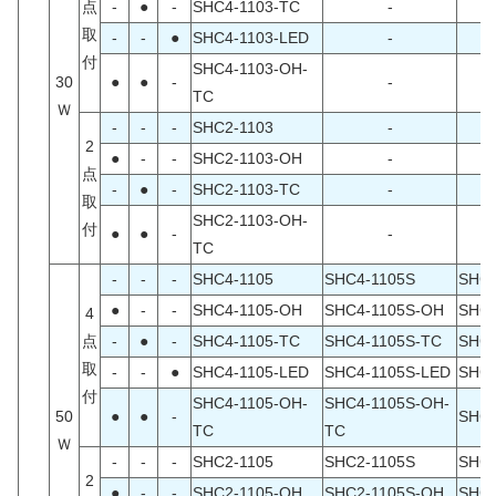
点
-
●
-
SHC4-1103-TC
-
取
-
-
●
SHC4-1103-LED
-
付
SHC4-1103-OH-
30
●
●
-
-
TC
Ｗ
-
-
-
SHC2-1103
-
2
●
-
-
SHC2-1103-OH
-
点
-
●
-
SHC2-1103-TC
-
取
SHC2-1103-OH-
付
●
●
-
-
TC
-
-
-
SHC4-1105
SHC4-1105S
SHC4
●
-
-
SHC4-1105-OH
SHC4-1105S-OH
SHC4
4
点
-
●
-
SHC4-1105-TC
SHC4-1105S-TC
SHC4
取
-
-
●
SHC4-1105-LED
SHC4-1105S-LED
SHC4
付
SHC4-1105-OH-
SHC4-1105S-OH-
50
●
●
-
SHC4
TC
TC
Ｗ
-
-
-
SHC2-1105
SHC2-1105S
SHC2
2
●
-
-
SHC2-1105-OH
SHC2-1105S-OH
SHC2