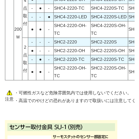
4
点
-
●
-
SHC4-2220-TC
SHC4-2220S-TC
SHC4
取
-
-
●
SHC4-2220-LED
SHC4-2220S-LED
SHC4
付
SHC4-2220-OH-
SHC4-2220S-OH-
200
●
●
-
SHC4
TC
TC
Ｗ
-
-
-
SHC2-2220
SHC2-2220S
SHC2
2
●
-
-
SHC2-2220-OH
SHC2-2220S-OH
SHC2
点
-
●
-
SHC2-2220-TC
SHC2-2220S-TC
SHC2
取
SHC2-2220-OH-
SHC2-2220S-OH-
付
●
●
-
SHC2
TC
TC
・可燃性ガスなど危険雰囲気内では使用しないでください。
注意
・高温でのやけどの恐れがありますので取扱いには注意してく