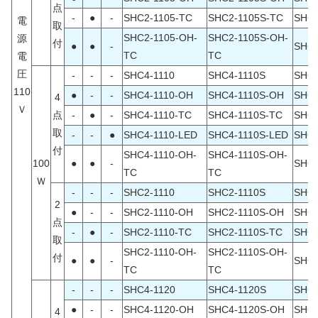
点
-
●
-
SHC2-1105-TC
SHC2-1105S-TC
SHC2
電
取
SHC2-1105-OH-
SHC2-1105S-OH-
源
付
●
●
-
SHC2
TC
TC
電
圧
-
-
-
SHC4-1110
SHC4-1110S
SHC4
110
●
-
-
SHC4-1110-OH
SHC4-1110S-OH
SHC4
4
Ｖ
点
-
●
-
SHC4-1110-TC
SHC4-1110S-TC
SHC4
取
-
-
●
SHC4-1110-LED
SHC4-1110S-LED
SHC4
付
SHC4-1110-OH-
SHC4-1110S-OH-
100
●
●
-
SHC4
TC
TC
Ｗ
-
-
-
SHC2-1110
SHC2-1110S
SHC2
2
●
-
-
SHC2-1110-OH
SHC2-1110S-OH
SHC2
点
-
●
-
SHC2-1110-TC
SHC2-1110S-TC
SHC2
取
SHC2-1110-OH-
SHC2-1110S-OH-
付
●
●
-
SHC2
TC
TC
-
-
-
SHC4-1120
SHC4-1120S
SHC4
●
-
-
SHC4-1120-OH
SHC4-1120S-OH
SHC4
4