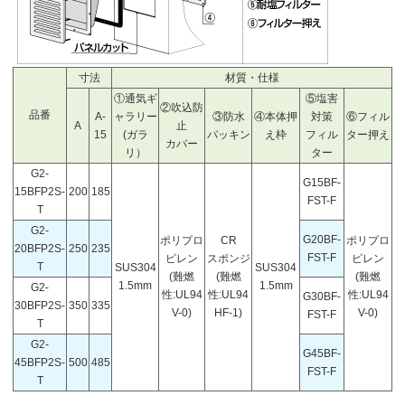
寸法
材質・仕様
①通気ギ
⑤塩害
②吹込防
品番
A-
ャラリー
③防水
④本体押
対策
⑥フィル
A
止
15
(ガラ
パッキン
え枠
フィル
ター押え
カバー
リ）
ター
G2-
G15BF-
15BFP2S-
200
185
FST-F
T
G2-
G20BF-
ポリプロ
CR
ポリプロ
20BFP2S-
250
235
FST-F
ピレン
スポンジ
ピレン
T
SUS304
SUS304
(難燃
(難燃
(難燃
1.5mm
1.5mm
G2-
性:UL94
性:UL94
性:UL94
G30BF-
30BFP2S-
350
335
V-0)
HF-1)
V-0)
FST-F
T
G2-
G45BF-
45BFP2S-
500
485
FST-F
T