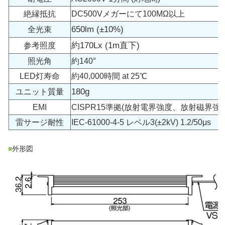
絶縁抵抗
DC500Vメガーにて100MΩ以上
650lm (±10%)
全光束
約170Lx (1m直下)
参考照度
照光角
約140°
LED灯寿命
約40,000時間 at 25℃
180g
ユニット質量
EMI
CISPR15準拠(放射電界強度、放射磁界強度
雷サージ耐性
IEC-61000-4-5 レベル3(±2kV) 1.2/50μs
■
外形図