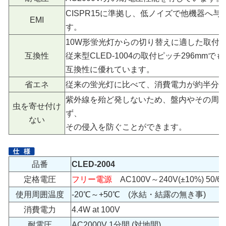
CISPR15に準拠し、低ノイズで他機器へ
EMI
す。
10W形蛍光灯からの切り替えに適した取付ピ
互換性
従来型CLED-1004の取付ピッチ296mm
互換性に優れています。
省エネ
従来の蛍光灯に比べて、消費電力が約半分
紫外線を殆ど発しないため、盤内やその周
虫を寄せ付け
ず、
ない
その侵入を防ぐことができます。
品番
CLED-2004
定格電圧
フリー電源
AC100V～240V(±10%) 50/6
使用周囲温度
-20℃～+50℃ (氷結・結露の無き事)
消費電力
4.4W at 100V
耐電圧
AC2000V 1分間 (対地間)