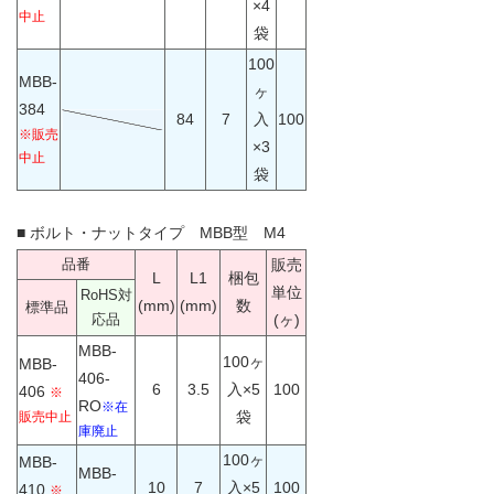
×4
中止
袋
100
MBB-
ヶ
384
84
7
入
100
※販売
×3
中止
袋
■
ボルト・ナットタイプ MBB型 M4
品番
販売
L
L1
梱包
単位
RoHS対
(mm)
(mm)
数
標準品
応品
(ヶ)
MBB-
100ヶ
MBB-
406-
6
3.5
入×5
100
406
※
RO
※在
袋
販売中止
庫廃止
100ヶ
MBB-
MBB-
10
7
入×5
100
410
※