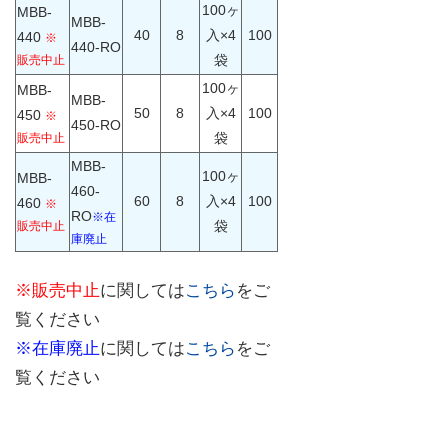
100ヶ
MBB-
MBB-
40
8
入×4
100
440
※
440-RO
袋
販売中止
100ヶ
MBB-
MBB-
50
8
入×4
100
450
※
450-RO
袋
販売中止
MBB-
100ヶ
MBB-
460-
60
8
入×4
100
460
※
RO
※在
袋
販売中止
庫廃止
※販売中止
に関しては
こちら
をご
覧ください
※在庫廃止
に関しては
こちら
をご
覧ください