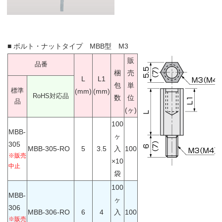
■
ボルト・ナットタイプ MBB型 M3
販
品番
梱
売
L
L1
包
単
標準
(mm)
(mm)
RoHS対応品
数
位
品
(ヶ)
100
MBB-
ヶ
305
MBB-305-RO
5
3.5
入
100
※販売
×10
中止
袋
100
MBB-
ヶ
306
MBB-306-RO
6
4
入
100
※販売