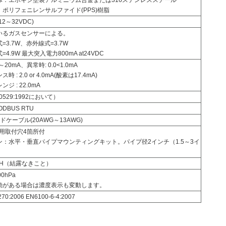
ポリフェニレンサルファイド(PPS)樹脂
12～32VDC)
いるガスセンサーによる。
=3.7W、赤外線式=3.7W
4.9W 最大突入電力800mA at24VDC
～20mA、異常時: 0.0<1.0mA
 : 2.0 or 4.0mA(酸素は17.4mA)
ジ : 22.0mA
60529:1992において）
ODBUS RTU
ドケーブル(20AWG～13AWG)
ト用取付穴4箇所付
ン：水平・垂直パイプマウンティングキット。パイプ径2インチ（1.5～3イ
RH（結露なきこと）
00hPa
動がある場合は濃度表示も変動します。
70:2006 EN6100-6-4:2007