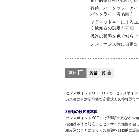
耐圧防爆仕様の頑強な筐
数値、バーグラフ、アイ
バックライト液晶画面
マグネットキーによるユ
く検知器の設定が可能
機器の状態を色で知らせ
メンテナンス時に自動出
詳細
質量一覧
センスポイントXCD RTDは、センスポイ
ガス種にも対応可能な定置式ガス検知器で
3種類の検知器本体
センスポイントXCDには3種類の異なる検
検知器本体と対応するセンサーの種類が合
組み込むことによりガス種類を自動的に認