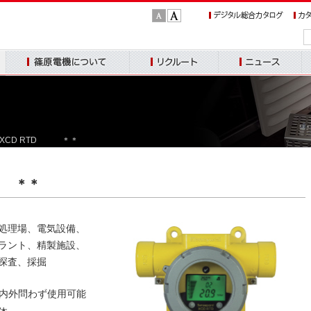
文
文
字
字
サ
サ
篠原電機について
リクルート
ニュース
お
イ
イ
ズ：
ズ：
標
大
トXCD RTD ＊＊
準
D ＊＊
処理場、電気設備、
ラント、精製施設、
探査、採掘
屋内外問わず使用可能