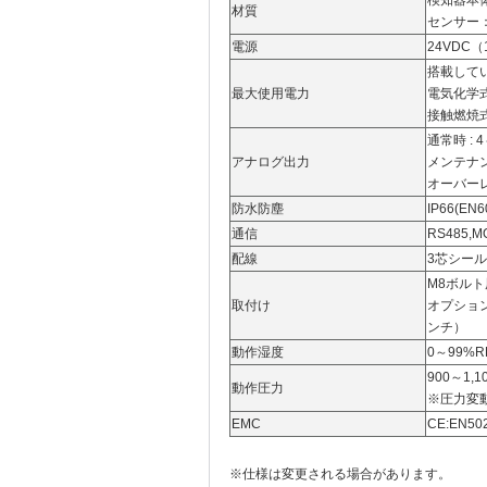
材質
センサー：
電源
24VDC（
搭載して
最大使用電力
電気化学式
接触燃焼式=
通常時 : 4
アナログ出力
メンテナンス時
オーバーレン
防水防塵
IP66(EN
通信
RS485,M
配線
3芯シール
M8ボル
取付け
オプショ
ンチ）
動作湿度
0～99%
900～1,1
動作圧力
※圧力変
EMC
CE:EN502
※仕様は変更される場合があります。