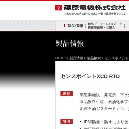
製品情報
HOME
>
製品情報
> 製品検索 > センスポイン
センスポイントXCD RT
製造業施設、発電所、下水
食品飲料生産、石油化学プ
沿岸石油ガスターミナル、
IP66防塵・防水により