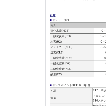
仕様
■
センサー仕様
ガス
硫化水素(H2S)
0～
一酸化炭素(CO)
0～1
水素(H2)
0～1
アンモニア(NH3)
0～5
塩素(CL2)
二酸化硫黄(SO2)
0
一酸化窒素(O2)
二酸化窒素(NO2)
酸素(O2)
■
センスポイントXCD RTD仕様
寸法
217（高
アルミニウム
重量
316ステン
検知器本