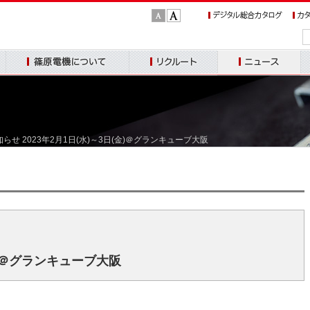
文
文
字
字
サ
サ
篠原電機について
リクルート
ニュース
お
イ
イ
ズ：
ズ：
標
大
のお知らせ 2023年2月1日(水)～3日(金)＠グランキューブ大阪
準
(金)＠グランキューブ大阪