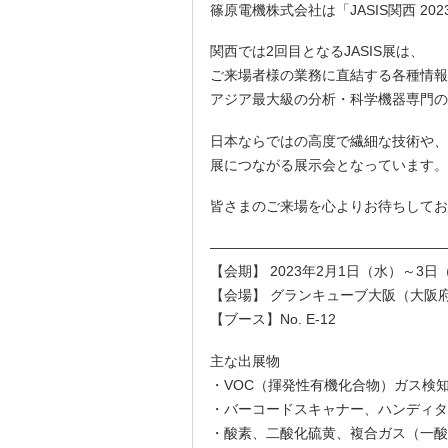
篠原電機株式会社は「JASIS関西 20
関西では2回目となるJASIS展は、
ご来場者様の業務に直結する各種情報
アジア最大級の分析・科学機器専門の
日本ならではの高度で繊細な技術や、
展につながる展示会となっています。
皆さまのご来場を心よりお待ちしてお
—————————————————
【会期】 2023年2月1日（水）～3日（金
【会場】 グランキューブ大阪（大阪
【ブース】No. E-12
主な出展物
・VOC（揮発性有機化合物）ガス検
・バーコードスキャナー、ハンディタ
・酸素、二酸化硫黄、複合ガス（一酸