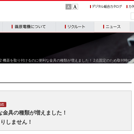
文
文
字
字
サ
サ
篠原電機について
リクルート
ニュース
お
イ
イ
ズ：
ズ：
標
大
 V-2-2 機器を取り付けるのに便利な金具の種類が増えました！ 2点固定のため取付時
準
な金具の種類が増えました！
回りしません！